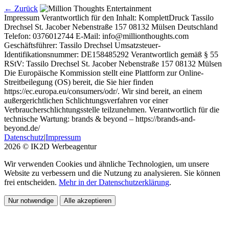
← Zurück
Impressum Verantwortlich für den Inhalt: KomplettDruck Tassilo
Drechsel St. Jacober Nebenstraße 157 08132 Mülsen Deutschland
Telefon: 0376012744 E-Mail: info@millionthoughts.com
Geschäftsführer: Tassilo Drechsel Umsatzsteuer-
Identifikationsnummer: DE158485292 Verantwortlich gemäß § 55
RStV: Tassilo Drechsel St. Jacober Nebenstraße 157 08132 Mülsen
Die Europäische Kommission stellt eine Plattform zur Online-
Streitbeilegung (OS) bereit, die Sie hier finden
https://ec.europa.eu/consumers/odr/. Wir sind bereit, an einem
außergerichtlichen Schlichtungsverfahren vor einer
Verbraucherschlichtungsstelle teilzunehmen. Verantwortlich für die
technische Wartung: brands & beyond – https://brands-and-
beyond.de/
Datenschutz
|
Impressum
2026 © IK2D Werbeagentur
Wir verwenden Cookies und ähnliche Technologien, um unsere
Website zu verbessern und die Nutzung zu analysieren. Sie können
frei entscheiden.
Mehr in der Datenschutzerklärung
.
Nur notwendige
Alle akzeptieren