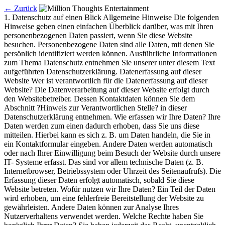
← Zurück
1. Datenschutz auf einen Blick Allgemeine Hinweise Die folgenden Hinweise geben einen einfachen Überblick darüber, was mit Ihren personenbezogenen Daten passiert, wenn Sie diese Website besuchen. Personenbezogene Daten sind alle Daten, mit denen Sie persönlich identifiziert werden können. Ausführliche Informationen zum Thema Datenschutz entnehmen Sie unserer unter diesem Text aufgeführten Datenschutzerklärung. Datenerfassung auf dieser Website Wer ist verantwortlich für die Datenerfassung auf dieser Website? Die Datenverarbeitung auf dieser Website erfolgt durch den Websitebetreiber. Dessen Kontaktdaten können Sie dem Abschnitt ?Hinweis zur Verantwortlichen Stelle? in dieser Datenschutzerklärung entnehmen. Wie erfassen wir Ihre Daten? Ihre Daten werden zum einen dadurch erhoben, dass Sie uns diese mitteilen. Hierbei kann es sich z. B. um Daten handeln, die Sie in ein Kontaktformular eingeben. Andere Daten werden automatisch oder nach Ihrer Einwilligung beim Besuch der Website durch unsere IT- Systeme erfasst. Das sind vor allem technische Daten (z. B. Internetbrowser, Betriebssystem oder Uhrzeit des Seitenaufrufs). Die Erfassung dieser Daten erfolgt automatisch, sobald Sie diese Website betreten. Wofür nutzen wir Ihre Daten? Ein Teil der Daten wird erhoben, um eine fehlerfreie Bereitstellung der Website zu gewährleisten. Andere Daten können zur Analyse Ihres Nutzerverhaltens verwendet werden. Welche Rechte haben Sie bezüglich Ihrer Daten? Sie haben jederzeit das Recht, unentgeltlich Auskunft über Herkunft, Empfänger und Zweck Ihrer gespeicherten personenbezogenen Daten zu erhalten. Sie haben außerdem ein Recht, die Berichtigung oder Löschung dieser Daten zu verlangen. Wenn Sie eine Einwilligung zur Datenverarbeitung erteilt haben, können Sie diese Einwilligung jederzeit für die Zukunft widerrufen. Außerdem haben Sie das Recht, unter bestimmten Umständen die Einschränkung der Verarbeitung Ihrer personenbezogenen Daten zu verlangen. Des Weiteren steht Ihnen ein Beschwerderecht bei der zuständigen Aufsichtsbehörde zu. Hierzu sowie zu weiteren Fragen zum Thema Datenschutz können Sie sich jederzeit an uns wenden. Analyse-Tools und Tools von Drittanbietern Beim Besuch dieser Website kann Ihr Surf-Verhalten statistisch ausgewertet werden. Das geschieht vor allem mit sogenannten Analyseprogrammen. Detaillierte Informationen zu diesen Analyseprogrammen finden Sie in der folgenden Datenschutzerklärung. 2. Hosting Wir hosten unsere Website bei ALL-INKL.COM – Neue Medien Münnich, Hauptstraße 68, 02742 Friedersdorf, Deutschland. Beim Aufruf unserer Website werden durch den Hosting-Anbieter automatisch Informationen in sogenannten Server-Logfiles erfasst und gespeichert. Hierzu können insbesondere gehören: IP-Adresse des anfragenden Endgeräts Datum und Uhrzeit des Zugriffs aufgerufene Seiten und Dateien übertragene Datenmenge HTTP-Statuscode Browsertyp und Browserversion verwendetes Betriebssystem Referrer-URL (sofern übermittelt) Die Verarbeitung dieser Daten erfolgt zum Zweck der Bereitstellung der Website, der Gewährleistung der Systemsicherheit und -stabilität sowie zur Fehleranalyse und Missbrauchserkennung. Rechtsgrundlage für die Verarbeitung ist Art. 6 Abs. 1 lit. f DSGVO. Unser berechtigtes Interesse liegt in der sicheren, stabilen und effizienten Bereitstellung unseres Onlineangebots. Mit dem Hosting-Anbieter besteht – soweit datenschutzrechtlich erforderlich – ein Vertrag zur Auftragsverarbeitung gemäß Art. 28 DSGVO. Die Daten werden ausschließlich in Rechenzentren innerhalb Deutschlands bzw. der Europäischen Union verarbeitet. 3. Allgemeine Hinweise und Pflichtinformationen Datenschutz Die Betreiber dieser Seiten nehmen den Schutz Ihrer persönlichen Daten sehr ernst. Wir behandeln Ihre personenbezogenen Daten vertraulich und entsprechend den gesetzlichen Datenschutzvorschriften sowie dieser Datenschutzerklärung. Wenn Sie diese Website benutzen, werden verschiedene personenbezogene Daten erhoben. Personenbezogene Daten sind Daten, mit denen Sie persönlich identifiziert werden können. Die vorliegende Datenschutzerklärung erläutert, welche Daten wir erheben und wofür wir sie nutzen. Sie erläutert auch, wie und zu welchem Zweck das geschieht. Wir weisen darauf hin, dass die Datenübertragung im Internet (z. B. bei der Kommunikation per E-Mail) Sicherheitslücken aufweisen kann. Ein lückenloser Schutz der Daten vor dem Zugriff durch Dritte ist nicht möglich. Hinweis zur verantwortlichen Stelle Die verantwortliche Stelle für die Datenverarbeitung auf dieser Website ist: KomplettDruck Tassilo Drechsel St. Jacober Nebenstraße 157 08132 Mülsen Kontakt Telefon: +49 (0)37601 2744 E-Mail: Info@millionthoughts.com Verantwortliche Stelle ist die natürliche oder juristische Person, die allein oder gemeinsam mit anderen über die Zwecke und Mittel der Verarbeitung von personenbezogenen Daten (z. B. Namen, E-Mail- Adressen o. Ä.) entscheidet. Speicherdauer Soweit innerhalb dieser Datenschutzerklärung keine speziellere Speicherdauer genannt wurde, verbleiben Ihre personenbezogenen Daten bei uns, bis der Zweck für die Datenverarbeitung entfällt. Wenn Sie ein berechtigtes Löschersuchen geltend machen oder eine Einwilligung zur Datenverarbeitung widerrufen, werden Ihre Daten gelöscht, sofern wir keine anderen rechtlich zulässigen Gründe für die Speicherung Ihrer personenbezogenen Daten haben (z. B. steuer- oder handelsrechtliche Aufbewahrungsfristen); im letztgenannten Fall erfolgt die Löschung nach Fortfall dieser Gründe. Allgemeine Hinweise zu den Rechtsgrundlagen der Datenverarbeitung auf dieser Website Sofern Sie in die Datenverarbeitung eingewilligt haben, verarbeiten wir Ihre personenbezogenen Daten auf Grundlage von Art. 6 Abs. 1 lit. a DSGVO bzw. Art. 9 Abs. 2 lit. a DSGVO, sofern besondere Datenkategorien nach Art. 9 Abs. 1 DSGVO verarbeitet werden. Im Falle einer ausdrücklichen Einwilligung in die Übertragung personenbezogener Daten in Drittstaaten erfolgt die Datenverarbeitung außerdem auf Grundlage von Art. 49 Abs. 1 lit. a DSGVO. Sofern Sie in die Speicherung von Cookies oder in den Zugriff auf Informationen in Ihr Endgerät (z. B. via Device-Fingerprinting) eingewilligt haben, erfolgt die Datenverarbeitung zusätzlich auf Grundlage von § 25 Abs. 1 TDDDG. Die Einwilligung ist jederzeit widerrufbar. Sind Ihre Daten zur Vertragserfüllung oder zur Durchführung vorvertraglicher Maßnahmen erforderlich, verarbeiten wir Ihre Daten auf Grundlage des Art. 6 Abs. 1 lit. b DSGVO. Des Weiteren verarbeiten wir Ihre Daten, sofern diese zur Erfüllung einer rechtlichen Verpflichtung erforderlich sind auf Grundlage von Art. 6 Abs. 1 lit. c DSGVO. Die Datenverarbeitung kann ferner auf Grundlage unseres berechtigten Interesses nach Art. 6 Abs. 1 lit. f DSGVO erfolgen. Über die jeweils im Einzelfall einschlägigen Rechtsgrundlagen wird in den folgenden Absätzen dieser Datenschutzerklärung informiert. Hinweis zur Datenweitergabe in die USA und sonstige Drittstaaten Wir verwenden unter anderem Tools von Unternehmen mit Sitz in den USA oder sonstigen datenschutzrechtlich nicht sicheren Drittstaaten. Wenn diese Tools aktiv sind, können Ihre personenbezogene Daten in diese Drittstaaten übertragen und dort verarbeitet werden. Wir weisen darauf hin, dass in diesen Ländern kein mit der EU vergleichbares Datenschutzniveau garantiert werden kann. Beispielsweise sind US-Unternehmen dazu verpflichtet, personenbezogene Daten an Sicherheitsbehörden herauszugeben, ohne dass Sie als Betroffener hiergegen gerichtlich vorgehen könnten. Es kann daher nicht ausgeschlossen werden, dass US- Behörden (z. B. Geheimdienste) Ihre auf US-Servern befindlichen Daten zu Überwachungszwecken verarbeiten, auswerten und dauerhaft speichern. Wir haben auf diese Verarbeitungstätigkeiten keinen Einfluss. Widerruf Ihrer Einwilligung zur Datenverarbeitung Viele Datenverarbeitungsvorgänge sind nur mit Ihrer ausdrücklichen Einwilligung möglich. Sie können eine bereits erteilte Einwilligung jederzeit widerrufen. Die Rechtmäßigkeit der bis zum Widerruf erfolgten Datenverarbeitung bleibt vom Widerruf unberührt. Widerspruchsrecht gegen die Datenerhebung in besonderen Fällen sowie gegen Direktwerbung (Art. 21 DSGVO) WENN DIE DATENVERARBEITUNG AUF GRUNDLAGE VON ART. 6 ABS. 1 LIT. E ODER F DSGVO ERFOLGT, HABEN SIE JEDERZEIT DAS RECHT, AUS GRÜNDEN, DIE SICH AUS IHRER BESONDEREN SITUATION ERGEBEN, GEGEN DIE VERARBEITUNG IHRER PERSONENBEZOGENEN DATEN WIDERSPRUCH EINZULEGEN; DIES GILT AUCH FÜR EIN AUF DIESE BESTIMMUNGEN GESTÜTZTES PROFILING. DIE JEWEILIGE RECHTSGRUNDLAGE, AUF DENEN EINE VERARBEITUNG BERUHT, ENTNEHMEN SIE DIESER DATENSCHUTZERKLÄRUNG. WENN SIE WIDERSPRUCH EINLEGEN, WERDEN WIR IHRE BETROFFENEN PERSONENBEZOGENEN DATEN NICHT MEHR VERARBEITEN, ES SEI DENN, WIR KÖNNEN ZWINGENDE SCHUTZWÜRDIGE GRÜNDE FÜR DIE VERARBEITUNG NACHWEISEN, DIE IHRE INTERESSEN, RECHTE UND FREIHEITEN ÜBERWIEGEN ODER DIE VERARBEITUNG DIENT DER GELTENDMACHUNG, AUSÜBUNG ODER VERTEIDIGUNG VON RECHTSANSPRÜCHEN (WIDERSPRUCH NACH ART. 21 ABS. 1 DSGVO). WERDEN IHRE PERSONENBEZOGENEN DATEN VERARBEITET, UM DIREKTWERBUNG ZU BETREIBEN, SO HABEN SIE DAS RECHT, JEDERZEIT WIDERSPRUCH GEGEN DIE VERARBEITUNG SIE BETREFFENDER PERSONENBEZOGENER DATEN ZUM ZWECKE DERARTIGER WERBUNG EINZULEGEN; DIES GILT AUCH FÜR DAS PROFILING, SOWEIT ES MIT SOLCHER DIREKTWERBUNG IN VERBINDUNG STEHT. WENN SIE WIDERSPRECHEN, WERDEN IHRE PERSONENBEZOGENEN DATEN ANSCHLIESSEND NICHT MEHR ZUM ZWECKE DER DIREKTWERBUNG VERWENDET (WIDERSPRUCH NACH ART. 21 ABS. 2 DSGVO). Beschwerderecht bei der zuständigen Aufsichtsbehörde Im Falle von Verstößen gegen die DSGVO steht den Betroffenen ein Beschwerderecht bei einer Aufsichtsbehörde, insbesondere in dem Mitgliedstaat ihres gewöhnlichen Aufenthalts, ihres Arbeitsplatzes oder des Orts des mutmaßlichen Verstoßes zu. Das Beschwerderecht besteht unbeschadet anderweitiger verwaltungsrechtlicher oder gerichtlicher Rechtsb